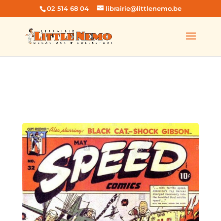
02 514 68 04
librairie@littlenemo.be