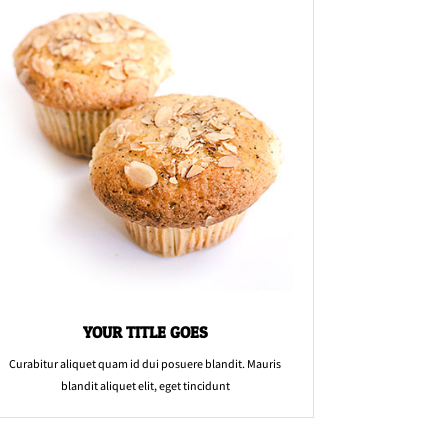
YOUR TITLE GOES
Curabitur aliquet quam id dui posuere blandit. Mauris
blandit aliquet elit, eget tincidunt