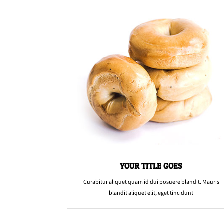
YOUR TITLE GOES
Curabitur aliquet quam id dui posuere blandit. Mauris
blandit aliquet elit, eget tincidunt