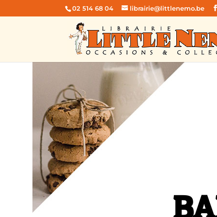
02 514 68 04
librairie@littlenemo.be
BA