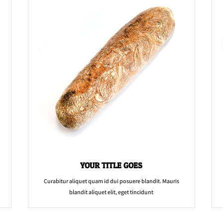
YOUR TITLE GOES
Curabitur aliquet quam id dui posuere blandit. Mauris
blandit aliquet elit, eget tincidunt