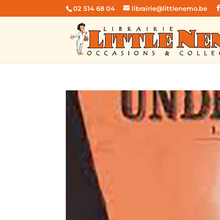
02 514 68 04
librairie@littlenemo.be