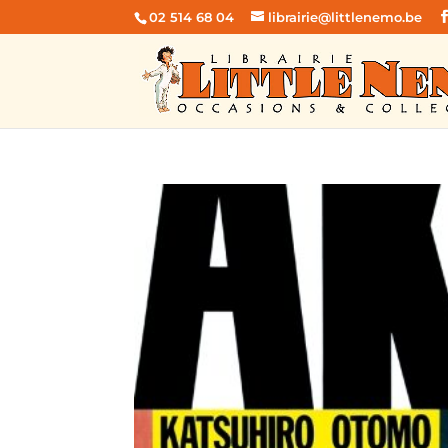
02 514 68 04
librairie@littlenemo.be